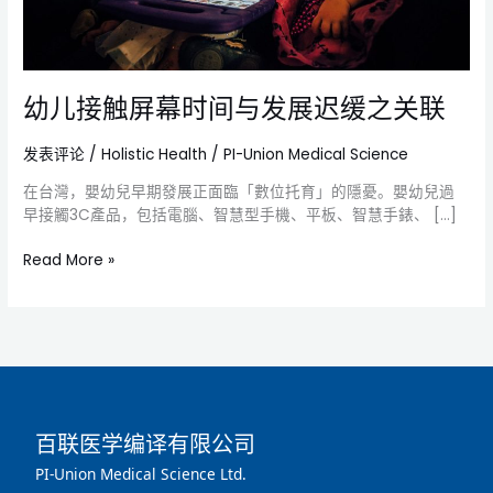
展
迟
缓
之
幼儿接触屏幕时间与发展迟缓之关联
关
联
发表评论
/
Holistic Health
/
PI-Union Medical Science
在台灣，嬰幼兒早期發展正面臨「數位托育」的隱憂。嬰幼兒過
早接觸3C產品，包括電腦、智慧型手機、平板、智慧手錶、 […]
Read More »
百联医学编译有限公司
PI-Union Medical Science Ltd.