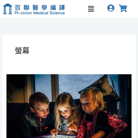
跳
菜
至
单
内
容
螢幕
幼
儿
接
触
屏
幕
时
间
与
发