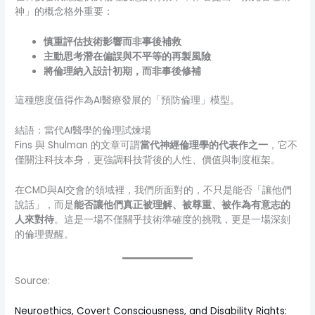
神」的概念格外重要：
慎重評估技術影響而非事後補救
主動思考潛在偏誤與不平等的再製風險
將倫理納入設計初期，而非事後修補
這種態度值得作為AI醫療發展的「預防倫理」模型。
結語：當代AI醫學的倫理試煉場
Fins 與 Shulman 的文章可謂
當代神經倫理學的代表作之一
，它不
僅關注科技本身，更強調科技背後的人性、價值與制度框架。
在CMD與AI交會的領域裡，我們所面對的，不只是能否「讓他們
說話」，而是
能否讓他們真正被理解、被尊重、被作為有意志的
人來對待
。這是一場不僅關乎技術準確度的挑戰，更是一場深刻
的倫理覺醒。
Source:
Neuroethics, Covert Consciousness, and Disability Rights: