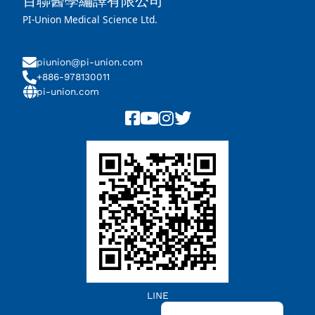
百聯醫學編譯有限公司
PI-Union Medical Science Ltd.
piunion@pi-union.com
+886-978130011
pi-union.com
Chinese (China)
LINE
Chinese (Taiwan)