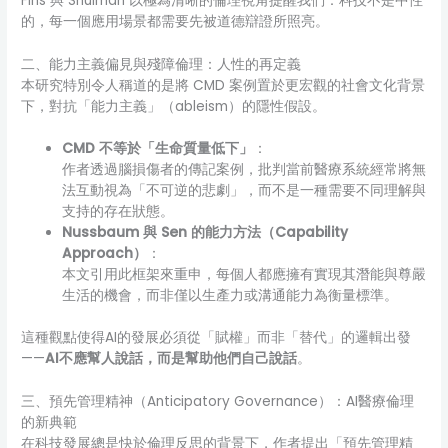
Fins 與 Shulman 以極為清晰的倫理視角提醒我們：科技不是中性
的，每一個應用場景都需要先被道德辯證所照亮。
二、能力主義偏見與殘障倫理：人性的再定義
本研究特別令人稱道的是將 CMD 案例置於更宏觀的社會文化背景
下，對抗「能力主義」（ableism）的隱性假設。
CMD 不等於「生命質量低下」
：
作者透過腦損傷者的傳記案例，批判當前醫療系統經常將無
法互動視為「不可逆的悲劇」，而不是一種需要不同理解與
支持的存在狀態。
Nussbaum 與 Sen 的能力方法（Capability
Approach）
：
本文引用此框架來重申，每個人都應擁有實現其潛能與尊嚴
生活的機會，而非僅以生產力或溝通能力為衡量標準。
這種觀點使得AI的發展必須從「賦權」而非「替代」的邏輯出發
——
AI不應幫人說話，而是幫助他們自己說話
。
三、預先管理精神（Anticipatory Governance）：AI醫療倫理
的新典範
在科技發展總是快於倫理反思的背景下，作者提出「預先管理精