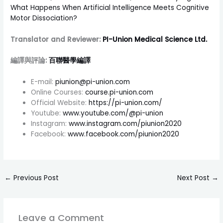
What Happens When Artificial Intelligence Meets Cognitive
Motor Dissociation?
Translator and Reviewer:
PI-Union Medical Science Ltd.
編譯與評論:
百聯醫學編譯
E-mail:
piunion@pi-union.com
Online Courses:
course.pi-union.com
Official Website:
https://pi-union.com/
Youtube:
www.youtube.com/@pi-union
Instagram:
www.instagram.com/piunion2020
Facebook:
www.facebook.com/piunion2020
←
Previous Post
Next Post
→
Leave a Comment