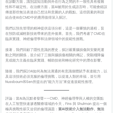
在診斷方面，識別認知活動與外在行為之間的不一致性具有複雜
性和不確定性。在治療方面，當AI被用於生成語言時，可能會錯誤
傳達那些無法表達自己想法和意圖的人的觀點。這些因素的和諧
結合使AI在CMD中的應用值得深入探討。
我們以預先管理的精神提供這項分析，這是一個審慎的過程，旨
在預防或減輕新技術帶來的意外後果。首先，我們考慮了CMD在
臨床實踐、神經倫理學和法律領域中的規範性挑戰。
接著，我們回顧了隱性意識的歷史，探討嚴重腦損傷與安樂死運
動之間的關係，並介紹了三個與腦損傷相關的傳記，突顯殘障偏
見或能力主義在臨床實踐、輔助技術和轉化研究中的潛在影響。
隨後，我們探討AI如何為無法溝通的有意識個體賦予表達能力，以
及這項技術必須克服的倫理挑戰，以促進人類的幸福，並引用
Nussbaum和Sen所提出的“能力方法”來促進規範性推理。
評論：當AI為沉默者發聲——CMD、神經倫理學與人權的交匯點
在人工智慧快速滲透醫療場域的今天，Fins 與 Shulman 提出一個
極具挑戰性卻又迫切的倫理議題：
當AI技術介入無法動作、無法