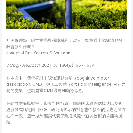
神經倫理學、隱性意識與殘障權利：當人工智慧遇上認知運動分
離會發生什麼？
Joseph J Fins,Kaiulani S Shulman.
J Cogn Neurosci
. 2024 Jul 1;36(8):1667-1674.
在本文中，我們探討了認知運動分離（cognitive motor
dissociation, CMD）與人工智慧（artificial intelligence, AI）之
間的交集，也就是當CMD遇見AI時的情境。
在隱性意識狀態中，觀察到的行為、傳統的床邊評估模式以及神
經影像或腦電圖（EEG）研究所揭示的對意志性指令的反應之間存
在不一致。這一系列縮寫代表了隱性意識中新興技術的承諾與風
險。