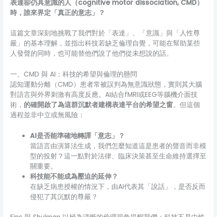
表達卻仍具意識的人（cognitive motor dissociation, CMD）
時，誰來界定「真正的意志」？
這篇文章深刻地挑戰了我們對於「表達」、「意識」與「人性尊
嚴」的基本理解，並指出科技若缺乏倫理自覺，可能在幫助某些
人發聲的同時，也可能替他們說了他們從未想說的話。
一、CMD 與 AI：科技的希望與倫理的懸問
認知運動分離（CMD）患者常被誤判為無意識狀態，實則其大腦
對語言與外界刺激有高度反應。AI結合fMRI或EEG等腦機介面技
術，
的確開啟了為這群沉默者建構表達平台的希望之窗
。但這個
過程並非中立或無風險：
AI是否能準確地轉譯「意志」？
當語言由演算法生成，我們怎麼知道這是患者的聲音而非模
型的投射？這一點對於法律、臨床決策甚至生命維持選擇至
關重要。
科技能不能成為壓迫的延伸？
在缺乏病患授權的情況下，由AI代表其「說話」，是否反而
侵犯了其沉默的尊嚴？