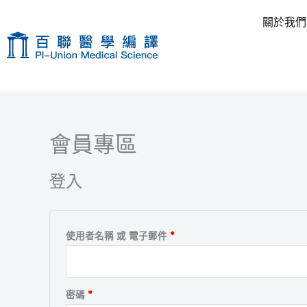
跳
關於我們
至
主
要
內
容
會員專區
必
必
填
填
登入
使用者名稱 或 電子郵件
*
密碼
*