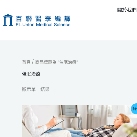
跳
關於我們
至
主
要
內
容
首頁
/ 商品標籤為 “催眠治療”
催眠治療
顯示單一結果
原
目
特
始
前
價
價
格：
格：
NT$3,500。
NT$2,800。