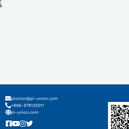
piunion@pi-union.com
+886-978130011
pi-union.com