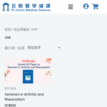
跳
Menu
至
主
要
內
容
首頁
/ 商品標籤為 “SAR”
SAR
顯示單一結果
期刊投稿
Seminars in Arthritis and
Rheumatism
NT$
333