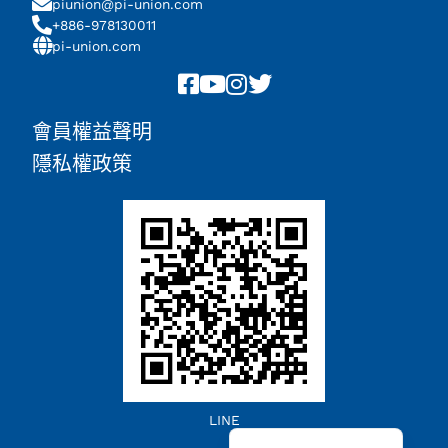
piunion@pi-union.com
+886-978130011
pi-union.com
會員權益聲明
隱私權政策
Chinese (China)
LINE
English