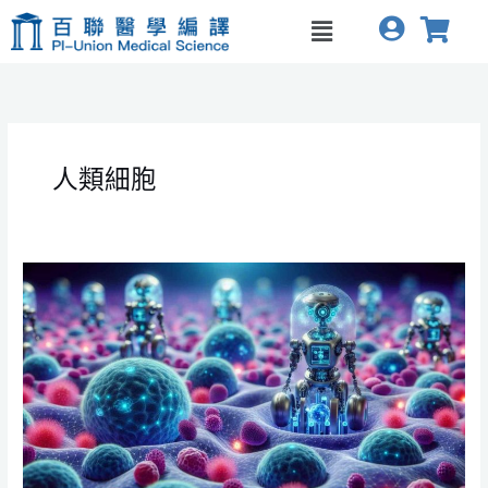
跳
Menu
至
主
要
內
容
人類細胞
微
型
人
類
機
器
人
可
修
復