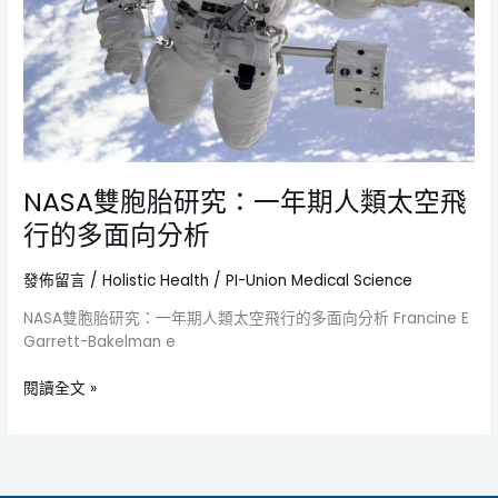
空
飛
行
的
多
面
向
分
析
NASA雙胞胎研究：一年期人類太空飛
行的多面向分析
發佈留言
/
Holistic Health
/
PI-Union Medical Science
NASA雙胞胎研究：一年期人類太空飛行的多面向分析 Francine E
Garrett-Bakelman e
閱讀全文 »