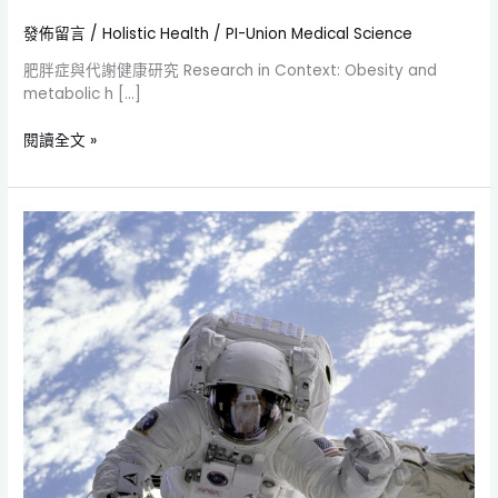
發佈留言
/
Holistic Health
/
PI-Union Medical Science
肥胖症與代謝健康研究 Research in Context: Obesity and
metabolic h […]
閱讀全文 »
NASA
雙
胞
胎
研
究：
一
年
期
人
類
太