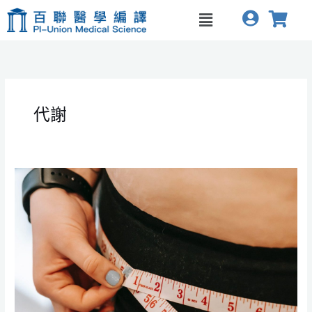
跳
Menu
至
主
要
內
容
代謝
肥
胖
症
與
代
謝
健
康