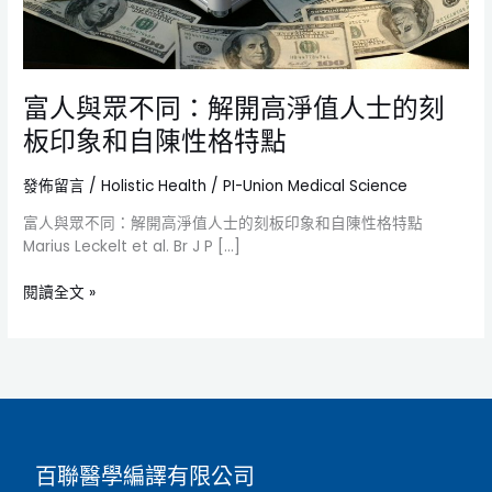
值
人
士
的
富人與眾不同：解開高淨值人士的刻
刻
板
板印象和自陳性格特點
印
象
發佈留言
/
Holistic Health
/
PI-Union Medical Science
和
自
富人與眾不同：解開高淨值人士的刻板印象和自陳性格特點
陳
Marius Leckelt et al. Br J P […]
性
格
閱讀全文 »
特
點
百聯醫學編譯有限公司