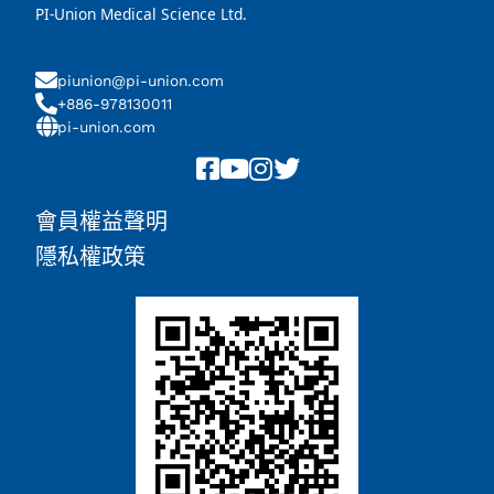
PI-Union Medical Science Ltd.
piunion@pi-union.com
+886-978130011
pi-union.com
會員權益聲明
隱私權政策