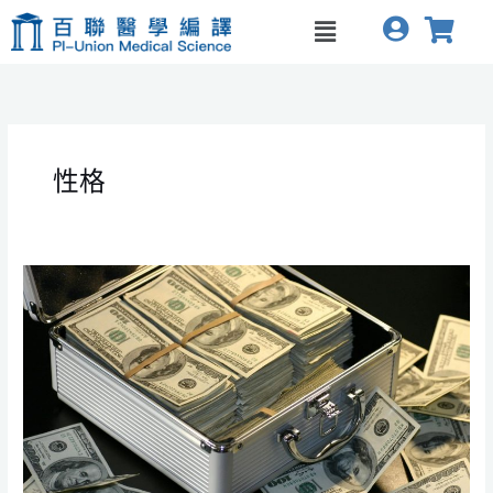
跳
Menu
至
主
要
內
容
性格
富
人
與
眾
不
同：
解
開
高
淨