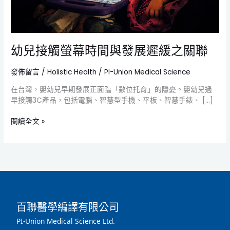
展
遲
緩
之
幼兒接觸螢幕時間與發展遲緩之關聯
關
聯
發佈留言
/
Holistic Health
/
PI-Union Medical Science
在台灣，嬰幼兒早期發展正面臨「數位托育」的隱憂。嬰幼兒過
早接觸3C產品，包括電腦、智慧型手機、平板、智慧手錶、 […]
閱讀全文 »
百聯醫學編譯有限公司
PI-Union Medical Science Ltd.