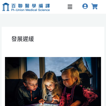
跳
Menu
至
主
要
內
容
發展遲緩
幼
兒
接
觸
螢
幕
時
間
與
發