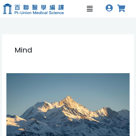
跳
Menu
至
主
要
內
容
Mind
Three
Poisons
as
the
Root
Causes
of
Illness