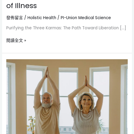
of Illness
發佈留言
/
Holistic Health
/
PI-Union Medical Science
Purifying the Three Karmas: The Path Toward Liberation […]
閱讀全文 »
壓
力
管
理
的
身
心
練
習