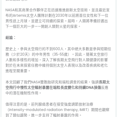
NASA和其商業合作夥伴正在迅速推進創新太空技術，並且最近宣
布的Artemis太空人團隊計劃在2030年以前將首位女性和下一位
男性送上月球，並建立可持續的探索。屆時，人類將準備好邁出
下一個巨大的一步——開創人類對火星的探索。
結論：
歷史上，參與太空飛行的不到600人，其中絕大多數是參與短期任
務（少於20天）的中年男性（35-55歲）。因此，隨著太空旅行
人數和多樣性的增加，深入了解長期太空飛行對人類健康的影響
對於在未來探索任務中維持個別太空人表現以及改善疾病和老化
進程至關重要。
本文回顧了我們NASA雙胞胎研究和端粒調查的結果，強調
長期太
空飛行中慢性太空輻射暴露在端粒長度變化和持續
DNA
損傷
反應
中的潛在機制性作用。
值得注意的是，前列腺癌患者在接受強度調節放射治療
（intensity-modulated radiation therapy, IMRT）期間也觀察
到了類似趨勢，進一步支持了輻射暴露的作用。