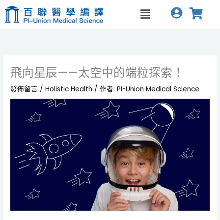
跳
Menu
至
主
要
內
容
飛向星辰——太空中的端粒探索！
發佈留言
/
Holistic Health
/ 作者:
PI-Union Medical Science