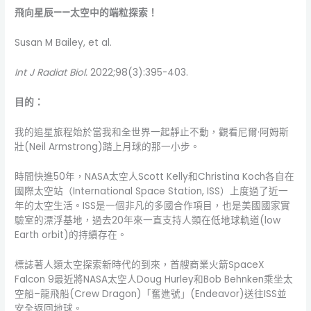
飛向星辰
——
太空中的端粒探索！
Susan M Bailey, et al.
Int J Radiat Biol.
2022;98(3):395-403.
目的：
我的追星旅程始於當我和全世界一起靜止不動，觀看尼爾·阿姆斯
壯(Neil Armstrong)踏上月球的那一小步。
時間快進50年，NASA太空人Scott Kelly和Christina Koch各自在
國際太空站（International Space Station, ISS）上度過了近一
年的太空生活。ISS是一個非凡的多國合作項目，也是美國國家實
驗室的漂浮基地，過去20年來一直支持人類在低地球軌道(low
Earth orbit)的持續存在。
標誌著人類太空探索新時代的到來，首艘商業火箭SpaceX
Falcon 9最近將NASA太空人Doug Hurley和Bob Behnken乘坐太
空船–龍飛船(Crew Dragon)「奮進號」(Endeavor)送往ISS並
安全返回地球。