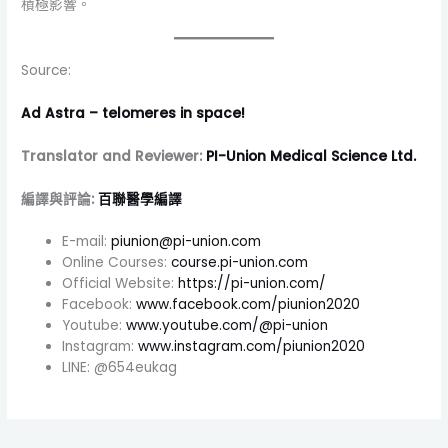
積極影響。
Source:
Ad Astra – telomeres in space!
Translator and Reviewer:
PI-Union Medical Science Ltd.
編譯與評論:
百聯醫學編譯
E-mail:
piunion@pi-union.com
Online Courses:
course.pi-union.com
Official Website:
https://pi-union.com/
Facebook:
www.facebook.com/piunion2020
Youtube:
www.youtube.com/@pi-union
Instagram:
www.instagram.com/piunion2020
LINE: @654eukag