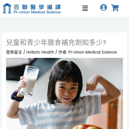
跳
Menu
至
主
要
內
容
兒童和青少年膳食補充劑知多少?
發佈留言
/
Holistic Health
/ 作者:
PI-Union Medical Science