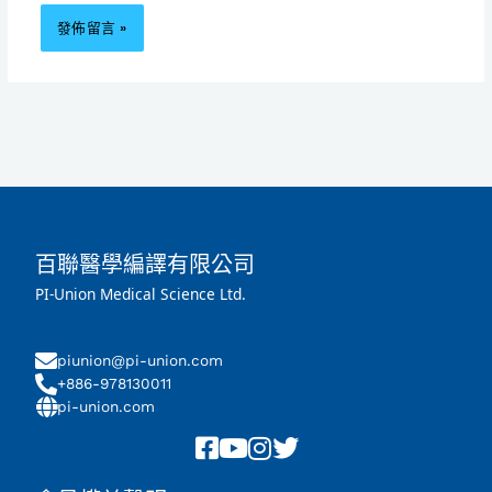
百聯醫學編譯有限公司
PI-Union Medical Science Ltd.
piunion@pi-union.com
+886-978130011
pi-union.com