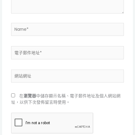
容...
Name*
電
子
郵
件
網
地
站
址
網
*
址
在
瀏覽器
中儲存顯示名稱、電子郵件地址及個人網站網
址，以供下次發佈留言時使用。