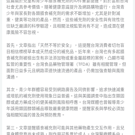
這篇關於兒童和青少年膳食補充劑的10件重要提醒，對於當前台灣
社會尤具參考價值。隨著健康意識提升及網路購物盛行，台灣青
少年與家長對各類膳食補充劑的需求不斷增加，尤其是針對減
重、健美等功效的產品。然而，這些補充劑的安全性與有效性往
往缺乏嚴謹的科學驗證，且相關法規監管尚有不足，造成潛在健
康風險不容忽視。
首先，文章指出「天然不等於安全」，這提醒台灣消費者切勿盲
目相信標榜草本或天然成分的補充品。近年來，台灣也有多起膳
食補充劑被檢出含有非法添加物或重金屬超標的案例，凸顯市場
監管的重要性。台灣食品藥物管理署（TFDA）雖有相關管理，但
面對日益多元且網路渠道快速流通的產品，仍需加強查驗與風險
溝通。
其次，青少年群體容易受到網路廣告及同儕影響，追求快速減重
或增肌的補充劑使用現象日益普遍。這與美國調查中指出含類固
醇或處方藥成分的健美補劑風險相呼應。台灣媒體也曾報導青少
年誤用類固醇類補品導致嚴重健康問題，提醒家長與學校必須加
強相關知識的普及與預防教育。
第三，文章提醒膳食補充劑可能與其他藥物產生交互作用，且兒
童身體發育尚未成熟，副作用可能異於成人。台灣醫療體系中，