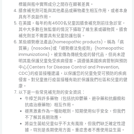
標籤與瓶中實際成分之間存在顯著差異。
膳食補充劑可能與其他產品或藥物產生相互作用，或者本身
具有不良副作用。
在美國，每年約有4600名兒童因膳食補充劑前往急診室，
其中大多數在無監督的情況下攝取了維生素或礦物質。膳食
補充劑並不需要具有兒童防護包裝。
某些順勢療法產品(homeopathic products)，稱為「病
質藥」(nosodes)或「順勢療法免疫劑」(homeopathic
immunizations)，被宣傳為傳統免疫的替代品，但尚未證
明其能保護兒童免受疾病侵害。請遵循美國疾病管制與預防
中心(Centers for Disease Control and Prevention,
CDC)的疫苗接種建議，以保護您的兒童免受可預防的疾病
侵害。對兒童進行疫苗接種有助於保護我們社區和兒童的健
康。
以下是一些常見補充劑的安全資訊：
牛樟芝與許多藥物（包括抗抑鬱藥、避孕藥和抗癲癇和
抗癌治療藥物）相互作用。
褪黑激素作為一種助眠劑，短期使用似乎安全，但我們
不了解其長期效應。
將益生菌給兒童似乎不太有風險，但我們缺乏確定性證
據，特別是長期使用方面。重症患者不應使用益生菌。