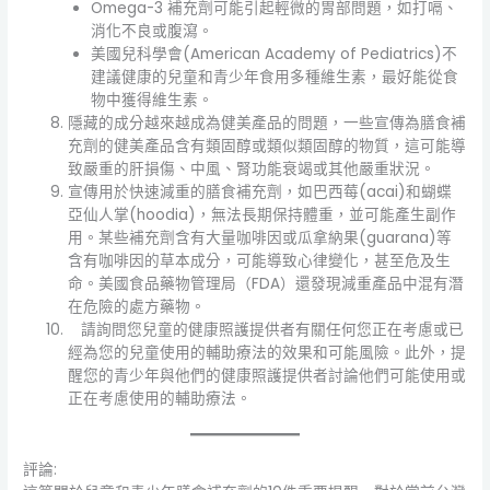
Omega-3 補充劑可能引起輕微的胃部問題，如打嗝、
消化不良或腹瀉。
美國兒科學會(American Academy of Pediatrics)不
建議健康的兒童和青少年食用多種維生素，最好能從食
物中獲得維生素。
隱藏的成分越來越成為健美產品的問題，一些宣傳為膳食補
充劑的健美產品含有類固醇或類似類固醇的物質，這可能導
致嚴重的肝損傷、中風、腎功能衰竭或其他嚴重狀況。
宣傳用於快速減重的膳食補充劑，如巴西莓(acai)和蝴蝶
亞仙人掌(hoodia)，無法長期保持體重，並可能產生副作
用。某些補充劑含有大量咖啡因或瓜拿納果(guarana)等
含有咖啡因的草本成分，可能導致心律變化，甚至危及生
命。美國食品藥物管理局（FDA）還發現減重產品中混有潛
在危險的處方藥物。
請詢問您兒童的健康照護提供者有關任何您正在考慮或已
經為您的兒童使用的輔助療法的效果和可能風險。此外，提
醒您的青少年與他們的健康照護提供者討論他們可能使用或
正在考慮使用的輔助療法。
評論: