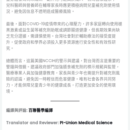
兒科醫師與營養師在輔導家長時應更積極詢問兒童補充劑使用情
況，避免因信息不透明造成醫療風險。
最後，面對COVID-19疫情帶來的心理壓力，許多家庭轉向使用褪
黑激素或益生菌等補充劑助眠或調節腸道健康，但長期效果尚缺
乏充分證據，需謹慎使用。台灣社會對於輔助療法的接受度提
升，促使政府和學界必須投入更多資源進行安全性和有效性研
究。
總體而言，這篇美國NCCIH的警示與建議，對台灣而言是重要的
警鐘與借鏡。建議政府部門加強膳食補充劑的標示規範與監管，
醫療專業人員加強健康教育，家長與青少年也需提升對補充劑風
險的認識，避免因一時輕信而危害健康。唯有社會各界共同努
力，才能保障兒童青少年的健康成長，打造更加安全的使用環
境。
編譯與評論:
百聯醫學編譯
Translator and Reviewer:
PI-Union Medical Science