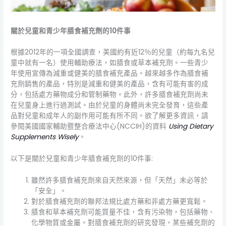
關於兒童和青少年膳食補充劑的10件事
根據2012年的一項全國調查，美國約有近12％的兒童（約每九名兒
童中就有一名）使用輔助療法，如膳食或草本補充劑。一些青少
年使用宣傳為減重或健美的膳食補充產品。越來越多作為膳食補
充劑銷售的產品，特別是減重和健美的產品，含有可能有害的成
分，包括處方藥物成分和管制藥物。此外，許多膳食補充劑尚未
在兒童身上進行過測試。由於兒童的身體尚未完全發育，這些產
品對兒童和成年人的副作用可能有所不同。欲了解更多資訊，請
參閱美國國家輔助暨整合療法中心(NCCIH)的資料
Using Dietary
Supplements Wisely
。
以下是關於兒童和青少年膳食補充劑的10件事:
雖然許多膳食補充劑來自天然來源，但「天然」未必等於
「安全」。
對於膳食補充劑的聯邦法規比處方藥和非處方藥更寬鬆。
膳食和草本補充劑可能質量不佳，含有污染物，包括藥物、
化學物質或金屬。對膳食補充劑的研究發現，某些補充劑的